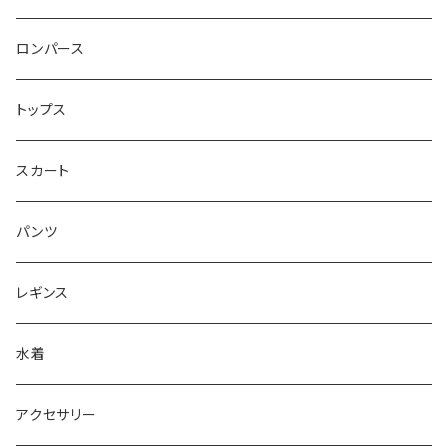
ベアトップ型ドレス （カップ付）
ロンパース
ワンショルダー型ドレス （カップ付）
トップス
ショルダ型ドレス（カップ付）
スカート
ポンチョ型ドレス(カップ付)
パンツ
レギンス
水着
アクセサリー