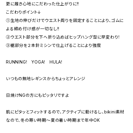
更に履き心地にこだわった仕上がりに!!
こだわりポイント↓
①生地の伸びだけでウエスト周りを固定することにより、ゴムに
よる締め付け感が一切なし!!
②ウエスト部分を下へ折り込めばヒップハング型に早変わり!
③裾部分を２本針ミシンで仕上げることにより強度
RUNNING! YOGA! HULA!
いつもの無地レギンスからちょっとアレンジ
日焼けNGの方にもピッタリですよ
肌にピタッとフィットするので、アクティブに動けるし、bikini素材
なので、冬の寒い時期～夏の暑い時期まで年中OK