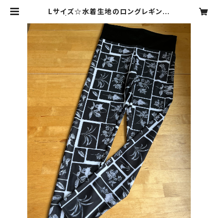
Lサイズ☆水着生地のロングレギンス
| YUKI,〜bikini style〜