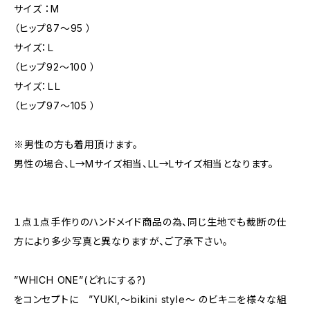
サイズ ：M
（ヒップ87〜95 ）
サイズ：Ｌ
（ヒップ92〜100 ）
サイズ：ＬＬ
（ヒップ97〜105 ）
※男性の方も着用頂けます。
男性の場合、L→Mサイズ相当、LL→Lサイズ相当となります。
１点１点手作りのハンドメイド商品の為、同じ生地でも裁断の仕
方により多少写真と異なりますが、ご了承下さい。
”WHICH ONE”(どれにする?)
をコンセプトに ”YUKI,～bikini style～ のビキニを様々な組