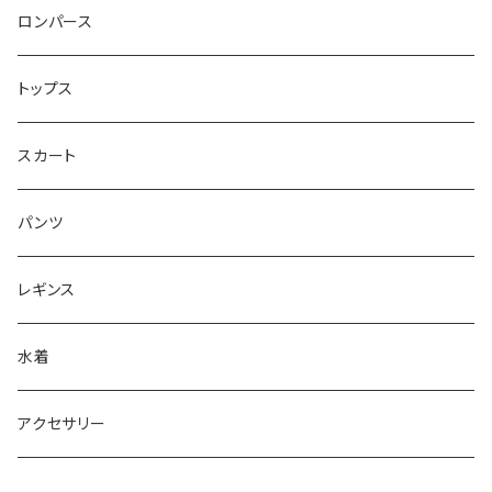
ベアトップ型ドレス （カップ付）
ロンパース
ワンショルダー型ドレス （カップ付）
トップス
ショルダ型ドレス（カップ付）
スカート
ポンチョ型ドレス(カップ付)
パンツ
レギンス
水着
アクセサリー