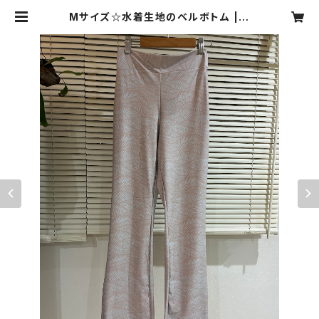
Mサイズ☆水着生地のベルボトム | Y
UKI,〜bikini style〜