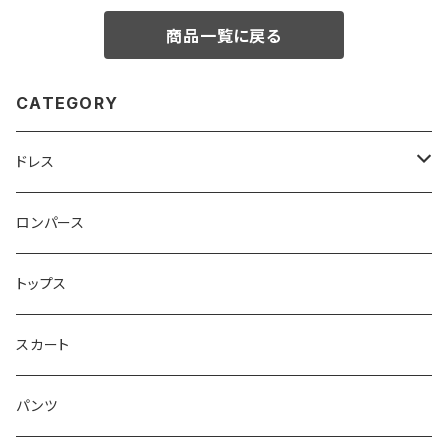
商品一覧に戻る
CATEGORY
ドレス
ベアトップ型ドレス （カップ付）
ロンパース
ワンショルダー型ドレス （カップ付）
トップス
ショルダ型ドレス（カップ付）
スカート
ポンチョ型ドレス(カップ付)
パンツ