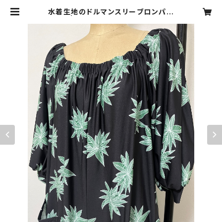
水着生地のドルマンスリーブロンパー
ス | YUKI,〜bikini style〜