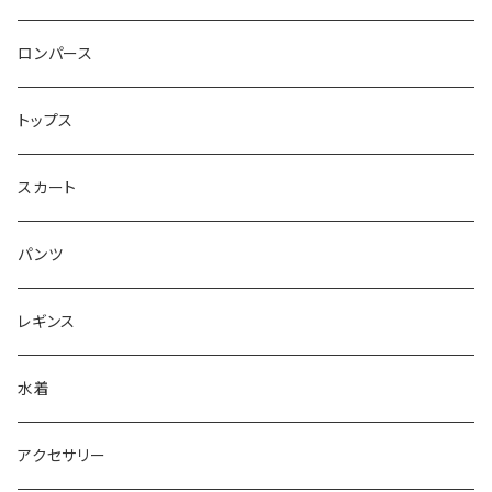
ベアトップ型ドレス （カップ付）
ロンパース
ワンショルダー型ドレス （カップ付）
トップス
ショルダ型ドレス（カップ付）
スカート
ポンチョ型ドレス(カップ付)
パンツ
レギンス
水着
アクセサリー