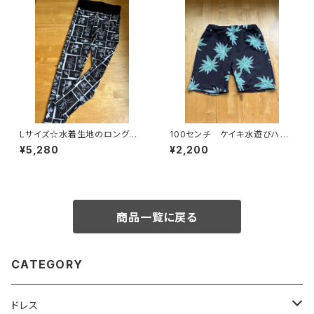
Lサイズ☆水着生地のロングレ
100センチ ケイキ水遊びハー
ギンス
フパンツ
¥5,280
¥2,200
商品一覧に戻る
CATEGORY
ドレス