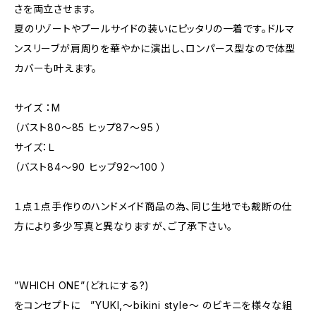
さを両立させます。
夏のリゾートやプールサイドの装いにピッタリの一着です。ドルマ
ンスリーブが肩周りを華やかに演出し、ロンパース型なので体型
カバーも叶えます。
サイズ ：M
（バスト80〜85 ヒップ87〜95 ）
サイズ：Ｌ
（バスト84〜90 ヒップ92〜100 ）
１点１点手作りのハンドメイド商品の為、同じ生地でも裁断の仕
方により多少写真と異なりますが、ご了承下さい。
”WHICH ONE”(どれにする?)
をコンセプトに ”YUKI,～bikini style～ のビキニを様々な組