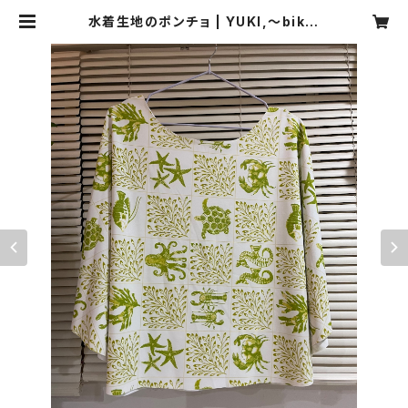
水着生地のポンチョ | YUKI,〜bikin
i style〜