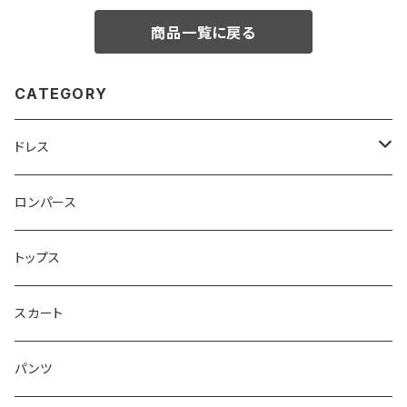
商品一覧に戻る
CATEGORY
ドレス
ベアトップ型ドレス （カップ付）
ロンパース
ワンショルダー型ドレス （カップ付）
トップス
ショルダ型ドレス（カップ付）
スカート
ポンチョ型ドレス(カップ付)
パンツ