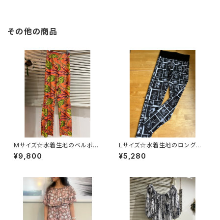
その他の商品
Mサイズ☆水着生地のベルボト
Lサイズ☆水着生地のロングレ
ム
ギンス
¥9,800
¥5,280