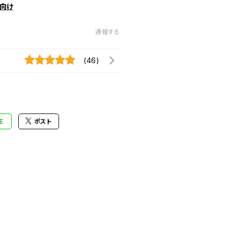
向け
通報する
(46)
E
ポスト