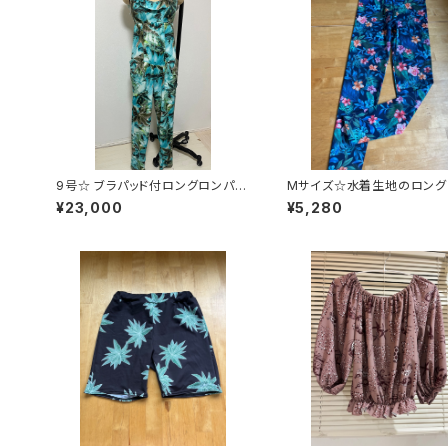
9号☆ ブラパッド付ロングロンパー
Mサイズ☆水着生地のロング
スドレス
ンス
¥23,000
¥5,280