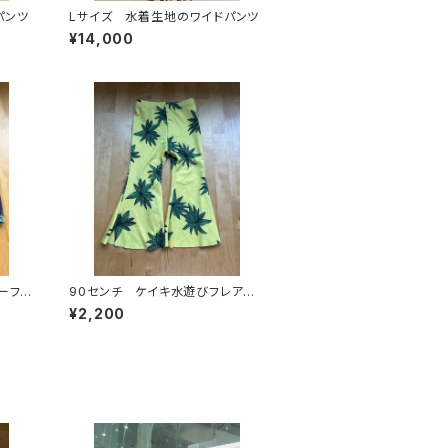
パンツ
Lサイズ 水着生地のワイドパンツ
¥14,000
ーフパ
90センチ ケイキ水遊びフレアパ
ンツ
¥2,200