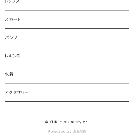
ワンショルダー型ドレス （カップ付）
トップス
ショルダ型ドレス（カップ付）
スカート
ポンチョ型ドレス(カップ付)
パンツ
レギンス
水着
アクセサリー
© YUKI,〜bikini style〜
Powered by