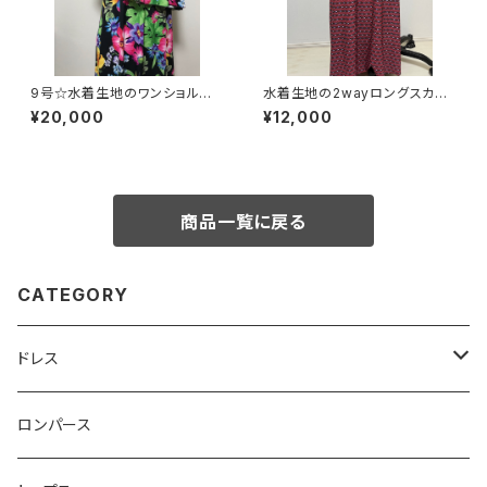
9号☆水着生地のワンショルダ
水着生地の2wayロングスカー
ー型マキシドレス
ト ワンピース
¥20,000
¥12,000
商品一覧に戻る
CATEGORY
ドレス
ベアトップ型ドレス （カップ付）
ロンパース