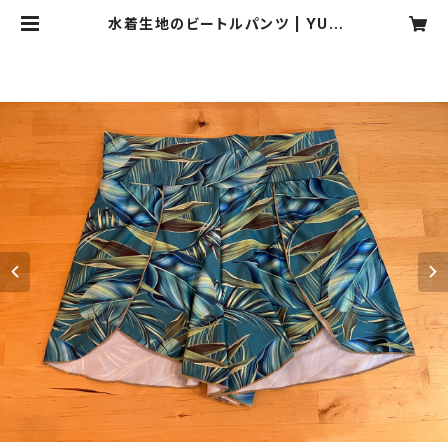
水着生地のビートルパンツ | YUK
I,〜bikini style〜