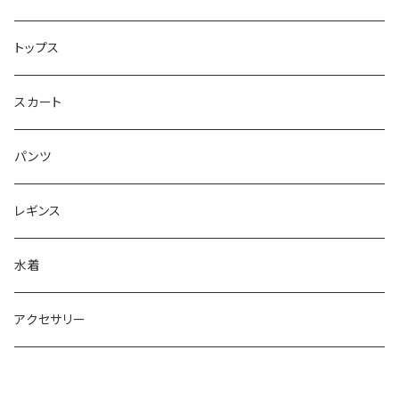
ワンショルダー型ドレス （カップ付）
トップス
ショルダ型ドレス（カップ付）
スカート
ポンチョ型ドレス(カップ付)
パンツ
レギンス
水着
アクセサリー