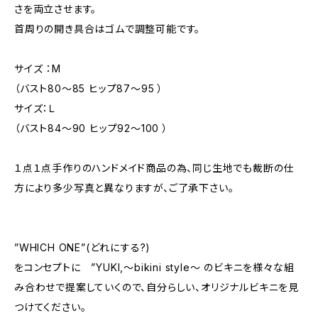
さを両立させます。
首周りの開き具合はゴムで調整可能です。
サイズ ：M
（バスト80〜85 ヒップ87〜95 ）
サイズ：Ｌ
（バスト84〜90 ヒップ92〜100 ）
１点１点手作りのハンドメイド商品の為、同じ生地でも裁断の仕
方により多少写真と異なりますが、ご了承下さい。
”WHICH ONE”(どれにする?)
をコンセプトに ”YUKI,～bikini style～ のビキニを様々な組
み合わせで提案していくので、自分らしい、オリジナルビキニを見
つけてください。