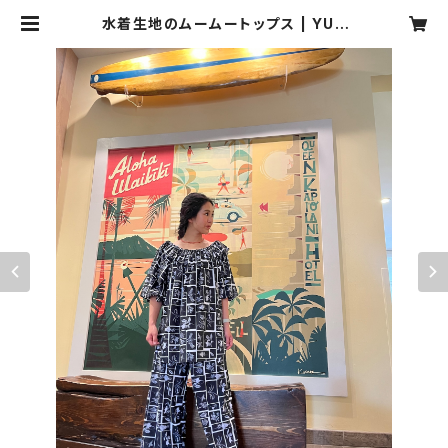
水着生地のムームートップス | YUK
I,〜bikini style〜