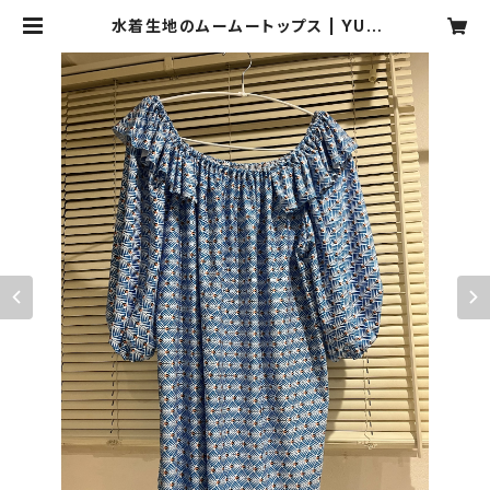
水着生地のムームートップス | YUK
I,〜bikini style〜