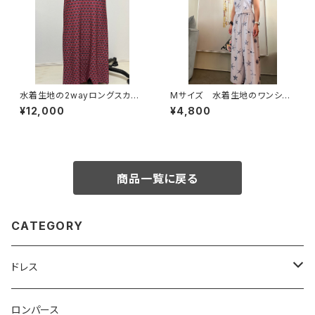
水着生地の2wayロングスカー
Mサイズ 水着生地のワンショ
ト ワンピース
ルダートップス
¥12,000
¥4,800
商品一覧に戻る
CATEGORY
ドレス
ベアトップ型ドレス （カップ付）
ロンパース