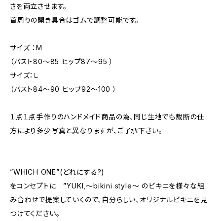
さを両立させます。
首周りの開き具合はゴムで調整可能です。
サイズ ：M
（バスト80〜85 ヒップ87〜95 ）
サイズ：Ｌ
（バスト84〜90 ヒップ92〜100 ）
１点１点手作りのハンドメイド商品の為、同じ生地でも裁断の仕
方により多少写真と異なりますが、ご了承下さい。
”WHICH ONE”(どれにする?)
をコンセプトに ”YUKI,～bikini style～ のビキニを様々な組
み合わせで提案していくので、自分らしい、オリジナルビキニを見
つけてください。