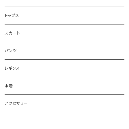
ワンショルダー型ドレス （カップ付）
トップス
ショルダ型ドレス（カップ付）
スカート
ポンチョ型ドレス(カップ付)
パンツ
レギンス
水着
アクセサリー